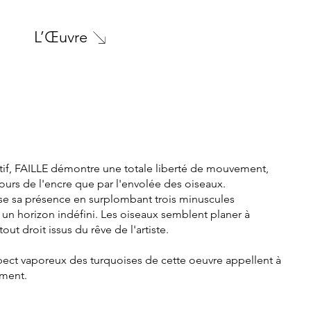
L’Œuvre
ratif, FAILLE démontre une totale liberté de mouvement,
rcours de l'encre que par l'envolée des oiseaux.
se sa présence en surplombant trois minuscules
n horizon indéfini. Les oiseaux semblent planer à
out droit issus du rêve de l'artiste.
spect vaporeux des turquoises de cette oeuvre appellent à
ement.