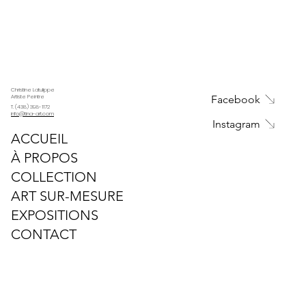
Christine Latulippe
Facebook
Artiste Peintre
T. (438) 398-1172
info@tina-art.com
Instagram
ACCUEIL
À PROPOS
COLLECTION
ART SUR-MESURE
EXPOSITIONS
CONTACT